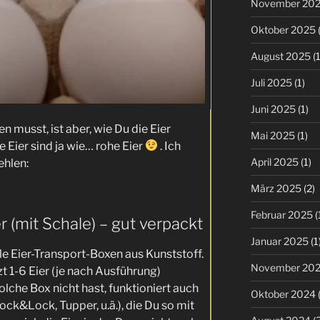
November 20
Oktober 2025
(
August 2025
(1
Juli 2025
(1)
Juni 2025
(1)
n musst, ist aber, wie Du die Eier
Mai 2025
(1)
 Eier sind ja wie… rohe Eier
. Ich
April 2025
(1)
ehlen:
März 2025
(2)
Februar 2025
(
er (mit Schale) – gut verpackt
Januar 2025
(1
le Eier-Transport-Boxen aus Kunststoff.
November 20
 1-6 Eier (je nach Ausführung)
solche Box nicht hast, funktioniert auch
Oktober 2024
(
ock&Lock, Tupper, u.ä.), die Du so mit