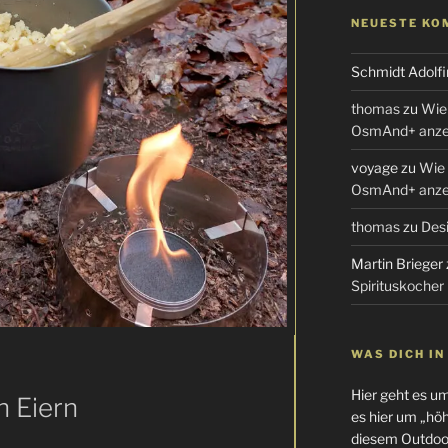
NEUESTE KO
Schmidt Adolfi
thomas
zu
Wie 
OsmAnd+ anzei
voyage
zu
Wie 
OsmAnd+ anzei
thomas
zu
Desi
Martin Brieger
Spirituskocher
WAS DICH I
Hier geht es u
n Eiern
es hier um „höhe
diesem Outdoor