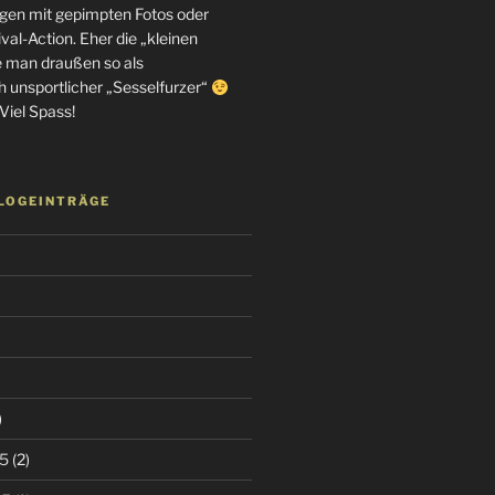
en mit gepimpten Fotos oder
al-Action. Eher die „kleinen
e man draußen so als
h unsportlicher „Sesselfurzer“
Viel Spass!
BLOGEINTRÄGE
)
5
(2)