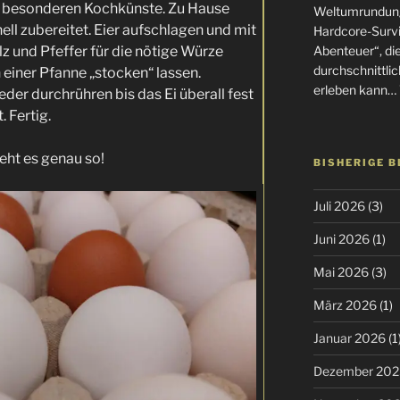
e besonderen Kochkünste. Zu Hause
Weltumrundung
ell zubereitet. Eier aufschlagen und mit
Hardcore-Surviv
lz und Pfeffer für die nötige Würze
Abenteuer“, di
durchschnittlic
n einer Pfanne „stocken“ lassen.
erleben kann… 
er durchrühren bis das Ei überall fest
. Fertig.
ht es genau so!
BISHERIGE 
Juli 2026
(3)
Juni 2026
(1)
Mai 2026
(3)
März 2026
(1)
Januar 2026
(1
Dezember 202