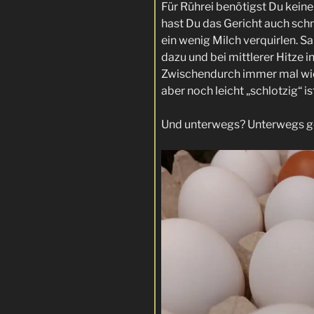
Für Rührei benötigst Du kein
hast Du das Gericht auch schn
ein wenig Milch verquirlen. Sa
dazu und bei mittlerer Hitze i
Zwischendurch immer mal wied
aber noch leicht „schlotzig“ ist
Und unterwegs? Unterwegs ge