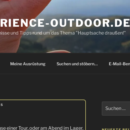
RIENCE-OUTDOOR.D
bnisse und Tipps rund um das Thema "Hauptsache draußen!"
Meine Ausrüstung
Suchen und stöbern…
E-Mail-Ben
Suchen
AS
nach:
use einer Tour, oder am Abend im Lager.
NEUESTE BE