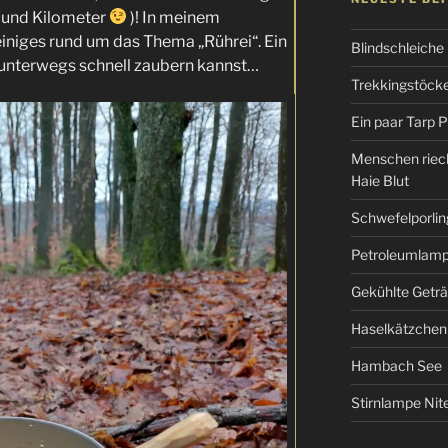
 (und Kilometer
)! In meinem
einiges rund um das Thema „Rührei“. Ein
Blindschleiche
 unterwegs schnell zaubern kannst…
Trekkingstöcke 
Ein paar Tarp P
Menschen riec
Haie Blut
Schwefelporlin
Petroleumlampe
Gekühlte Getr
Haselkätzchen
Hambach See
Stirnlampe Ni