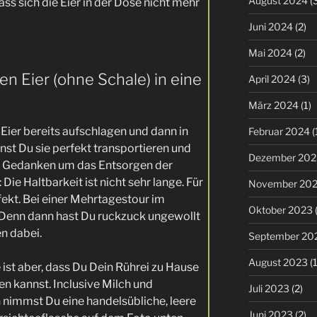
August 2024
(3
ss sich die Eier in der Dose nicht mehr
Juni 2024
(2)
Mai 2024
(2)
gen Eier (ohne Schale) in eine
April 2024
(3)
März 2024
(1)
 Eier bereits aufschlagen und dann in
Februar 2024
(
nnst Du sie perfekt transportieren und
Dezember 202
e Gedanken um das Entsorgen der
Die Haltbarkeit ist nicht sehr lange. Für
November 20
ekt. Bei einer Mehrtagestour im
Oktober 2023
(
enn dann hast Du ruckzuck ungewollt
en dabei.
September 20
August 2023
(1
e ist aber, dass Du Dein Rührei zu Hause
en kannst. Inclusive Milch und
Juli 2023
(2)
nimmst Du eine handelsübliche, leere
Juni 2023
(2)