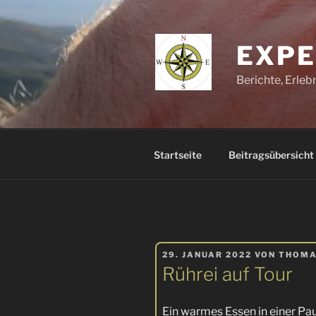
Zum
Inhalt
springen
EXPE
Berichte, Erle
Startseite
Beitragsübersicht
VERÖFFENTLICHT
29. JANUAR 2022
VON
THOM
AM
Rührei auf Tour
Ein warmes Essen in einer Pa