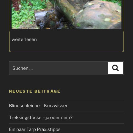
„Wasserversorgung
weiterlesen
beim
Wandern“
Suchen
Suche
nach:
NEUESTE BEITRÄGE
Blindschleiche – Kurzwissen
Trekkingstöcke – ja oder nein?
Ein paar Tarp Praxistipps