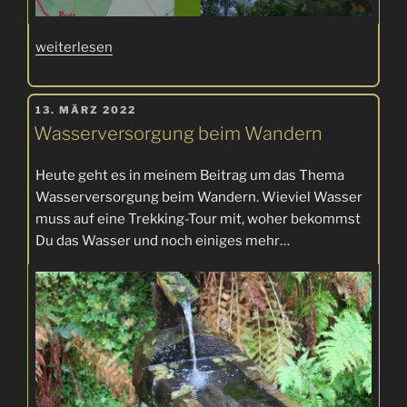
„„RuHe-
weiterlesen
Pfad“
–
VERÖFFENTLICHT
Meine
13. MÄRZ 2022
AM
Wasserversorgung beim Wandern
ganz
persönliche
Heute geht es in meinem Beitrag um das Thema
Empfehlung!“
Wasserversorgung beim Wandern. Wieviel Wasser
muss auf eine Trekking-Tour mit, woher bekommst
Du das Wasser und noch einiges mehr…