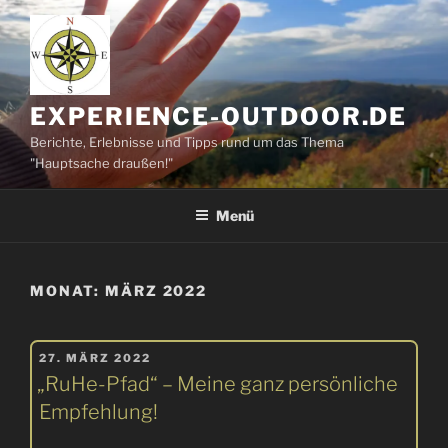
Zum
Inhalt
springen
EXPERIENCE-OUTDOOR.DE
Berichte, Erlebnisse und Tipps rund um das Thema
"Hauptsache draußen!"
Menü
MONAT:
MÄRZ 2022
VERÖFFENTLICHT
27. MÄRZ 2022
AM
„RuHe-Pfad“ – Meine ganz persönliche
Empfehlung!