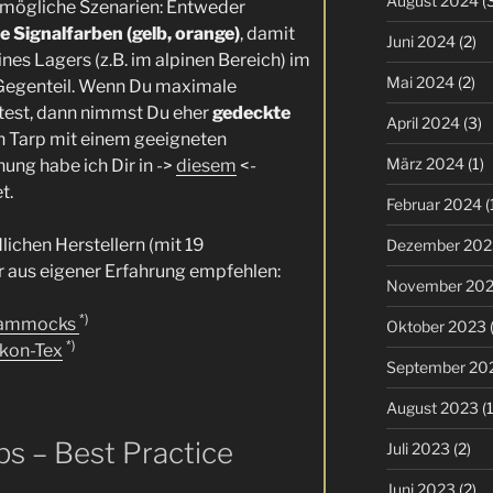
August 2024
(3
i mögliche Szenarien: Entweder
e Signalfarben (gelb, orange)
, damit
Juni 2024
(2)
es Lagers (z.B. im alpinen Bereich) im
Mai 2024
(2)
 Gegenteil. Wenn Du maximale
test, dann nimmst Du eher
gedeckte
April 2024
(3)
in Tarp mit einem geeigneten
März 2024
(1)
ung habe ich Dir in ->
diesem
<-
t.
Februar 2024
(
ichen Herstellern (mit 19
Dezember 202
 aus eigener Erfahrung empfehlen:
November 20
*)
Hammocks
Oktober 2023
(
*)
kon-Tex
September 20
August 2023
(1
ps – Best Practice
Juli 2023
(2)
Juni 2023
(2)