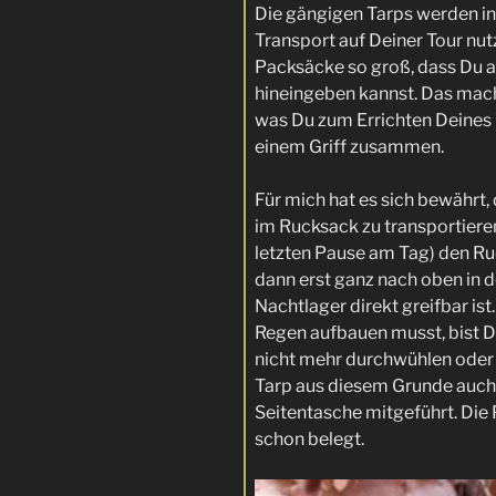
Die gängigen Tarps werden in
Transport auf Deiner Tour nut
Packsäcke so groß, dass Du a
hineingeben kannst. Das mach
was Du zum Errichten Deines 
einem Griff zusammen.
Für mich hat es sich bewährt
im Rucksack zu transportieren
letzten Pause am Tag) den R
dann erst ganz nach oben in d
Nachtlager direkt greifbar i
Regen aufbauen musst, bist D
nicht mehr durchwühlen oder
Tarp aus diesem Grunde auch 
Seitentasche mitgeführt. Die P
schon belegt.