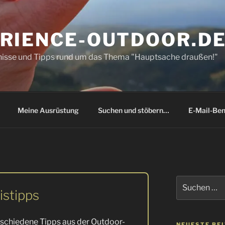
RIENCE-OUTDOOR.D
bnisse und Tipps rund um das Thema "Hauptsache draußen!"
Meine Ausrüstung
Suchen und stöbern…
E-Mail-Ben
Suchen
nach:
istipps
erschiedene Tipps aus der Outdoor-
NEUESTE BE