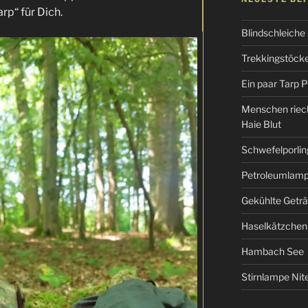
rp“ für Dich.
Blindschleiche
Trekkingstöcke 
Ein paar Tarp P
Menschen riec
Haie Blut
Schwefelporlin
Petroleumlampe
Gekühlte Getr
Haselkätzchen
Hambach See
Stirnlampe Ni