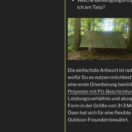
Welche Befestigungsmög
ich am Tarp?
Die einfachste Antwort ist na
wofür Du es nutzen möchtest
eine erste Orientierung benöti
Polyester mit PU-Beschichtu
Leistungsverhältnis und akze
Form in der Größe von 3×3 Me
Ösen hat sich für eine flexible
Outdoor-Freunden bewährt.