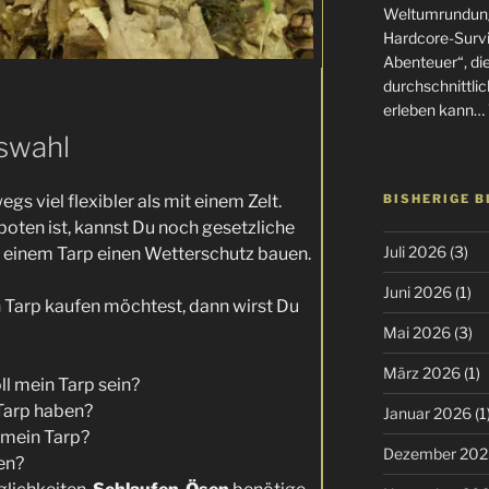
Weltumrundung
Hardcore-Surviv
Abenteuer“, di
durchschnittlic
erleben kann… 
swahl
gs viel flexibler als mit einem Zelt.
BISHERIGE 
boten ist, kannst Du noch gesetzliche
Juli 2026
(3)
 einem Tarp einen Wetterschutz bauen.
Juni 2026
(1)
n Tarp kaufen möchtest, dann wirst Du
Mai 2026
(3)
März 2026
(1)
ll mein Tarp sein?
Tarp haben?
Januar 2026
(1
r mein Tarp?
Dezember 202
en?