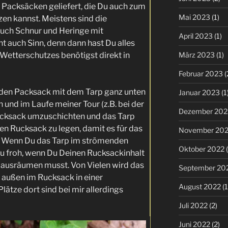
 Packsäcken geliefert, die Du auch zum
Mai 2023
(1)
zen kannst. Meistens sind die
uch Schnur und Heringe mit
April 2023
(1)
t auch Sinn, denn dann hast Du alles
Wetterschutzes benötigst direkt in
März 2023
(1)
Februar 2023
(
, den Packsack mit dem Tarp ganz unten
Januar 2023
(1
 und im Laufe meiner Tour (z.B. bei der
Dezember 202
ucksack umzuschichten und das Tarp
en Rucksack zu legen, damit es für das
November 20
st. Wenn Du das Tarp im strömenden
Oktober 2022
(
u froh, wenn Du Deinen Rucksackinhalt
 ausräumen musst. Von Vielen wird das
September 20
außen im Rucksack in einer
August 2022
(1
lätze dort sind bei mir allerdings
Juli 2022
(2)
Juni 2022
(2)