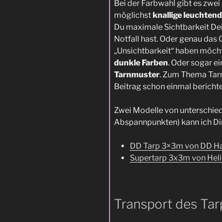
Bei der Farbwahl gibt es zwe
möglichst
knallige leuchtend
Du maximale Sichtbarkeit Dein
Notfall hast. Oder genau das
„Unsichtbarkeit“ haben möch
dunkle Farben
. Oder sogar e
Tarnmuster
. Zum Thema Tarn
Beitrag schon einmal berichte
Zwei Modelle von unterschiedl
Abspannpunkten) kann ich Dir
DD Tarp 3×3m von DD 
Supertarp 3x3m von Heli
Transport des Tar