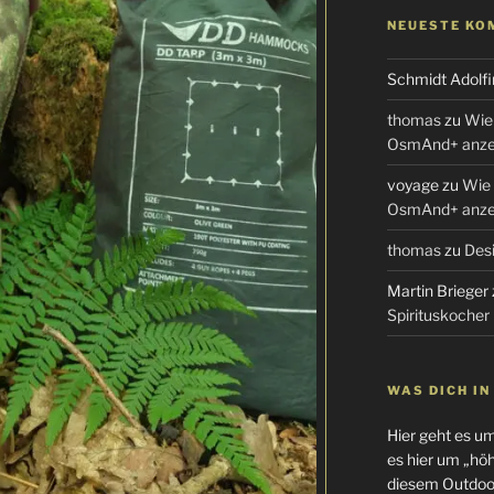
NEUESTE KO
Schmidt Adolfi
thomas
zu
Wie 
OsmAnd+ anzei
voyage
zu
Wie 
OsmAnd+ anzei
thomas
zu
Desi
Martin Brieger
Spirituskocher
WAS DICH I
Hier geht es u
es hier um „höhe
diesem Outdoor