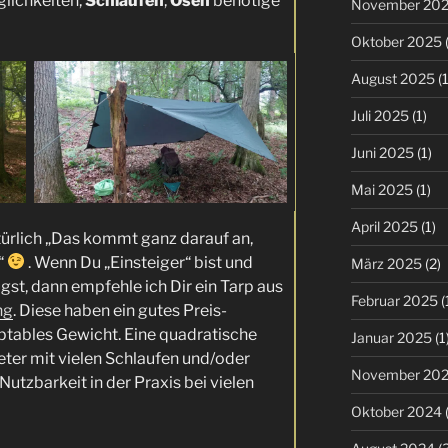
lichkeiten,
Schlaufen
,
Ösen
benötige
November 20
Oktober 2025
(
August 2025
(1
Juli 2025
(1)
Juni 2025
(1)
Mai 2025
(1)
April 2025
(1)
türlich „Das kommt ganz darauf an,
“
. Wenn Du „Einsteiger“ bist und
März 2025
(2)
gst, dann empfehle ich Dir ein Tarp aus
Februar 2025
(
ng
. Diese haben ein gutes Preis-
ptables Gewicht. Eine quadratische
Januar 2025
(1
ter mit vielen Schlaufen und/oder
November 20
 Nutzbarkeit in der Praxis bei vielen
Oktober 2024
(