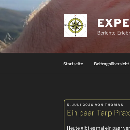
Zum
Inhalt
springen
EXPE
Berichte, Erle
Startseite
Beitragsübersicht
VERÖFFENTLICHT
5. JULI 2026
VON
THOMAS
AM
Ein paar Tarp Prax
Heute gibt es mal ein paar v