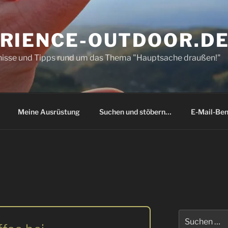
RIENCE-OUTDOOR.D
bnisse und Tipps rund um das Thema "Hauptsache draußen!"
Meine Ausrüstung
Suchen und stöbern…
E-Mail-Ben
Suchen
nach: