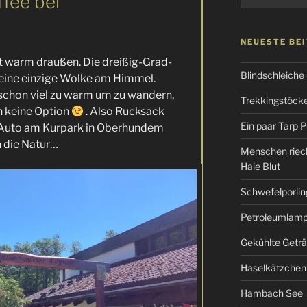
ffee bei
NEUESTE BE
 warm draußen. Die dreißig-Grad-
Blindschleiche
keine einzige Wolke am Himmel.
schon viel zu warm um zu wandern,
Trekkingstöcke 
h keine Option
. Also Rucksack
Ein paar Tarp P
s Auto am Kurpark in Oberhundem
n die Natur…
Menschen riec
Haie Blut
Schwefelporlin
Petroleumlampe
Gekühlte Getr
Haselkätzchen
Hambach See