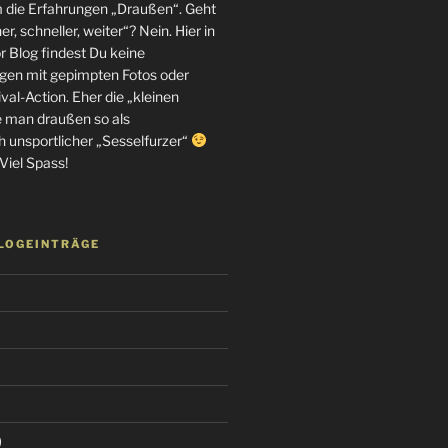
m die Erfahrungen „Draußen“. Geht
r, schneller, weiter“? Nein. Hier in
 Blog findest Du keine
en mit gepimpten Fotos oder
al-Action. Eher die „kleinen
e man draußen so als
h unsportlicher „Sesselfurzer“
Viel Spass!
BLOGEINTRÄGE
)