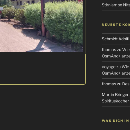
Stirnlampe Ni
NEUESTE KO
Schmidt Adolfi
thomas
zu
Wie 
OsmAnd+ anzei
voyage
zu
Wie 
OsmAnd+ anzei
thomas
zu
Desi
Martin Brieger
Spirituskocher
WAS DICH I