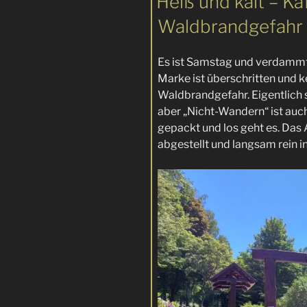
Heiß und kalt – Ka
Waldbrandgefahr
Es ist Samstag und verdammt
Marke ist überschritten und 
Waldbrandgefahr. Eigentlich 
aber „Nicht-Wandern“ ist auc
gepackt und los geht es. Da
abgestellt und langsam rein i