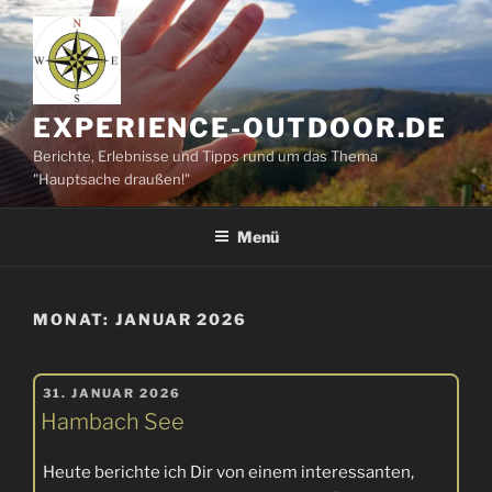
Zum
Inhalt
springen
EXPERIENCE-OUTDOOR.DE
Berichte, Erlebnisse und Tipps rund um das Thema
"Hauptsache draußen!"
Menü
MONAT:
JANUAR 2026
VERÖFFENTLICHT
31. JANUAR 2026
AM
Hambach See
Heute berichte ich Dir von einem interessanten,