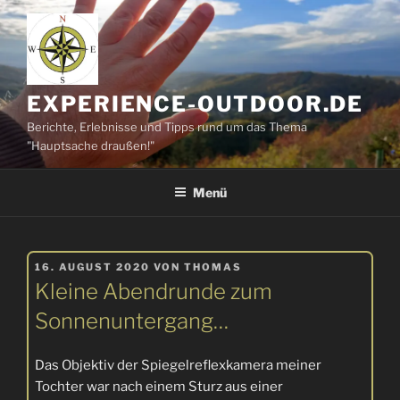
Zum
Inhalt
springen
EXPERIENCE-OUTDOOR.DE
Berichte, Erlebnisse und Tipps rund um das Thema
"Hauptsache draußen!"
Menü
VERÖFFENTLICHT
16. AUGUST 2020
VON
THOMAS
AM
Kleine Abendrunde zum
Sonnenuntergang…
Das Objektiv der Spiegelreflexkamera meiner
Tochter war nach einem Sturz aus einer