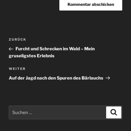
Beitragsnavigation
Vorheriger
ZURÜCK
Beitrag
Furcht und Schrecken im Wald – Mein
gruseligstes Erlebnis
Nächster
WEITER
Beitrag
Auf der Jagd nach den Spuren des Bärlauchs
Suchen
Suche
nach: