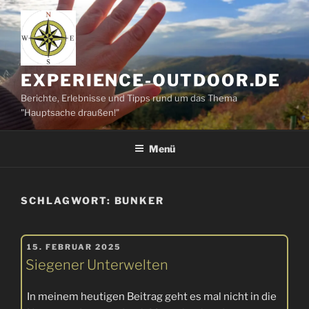
Zum
Inhalt
springen
EXPERIENCE-OUTDOOR.DE
Berichte, Erlebnisse und Tipps rund um das Thema
"Hauptsache draußen!"
Menü
SCHLAGWORT:
BUNKER
VERÖFFENTLICHT
15. FEBRUAR 2025
AM
Siegener Unterwelten
In meinem heutigen Beitrag geht es mal nicht in die