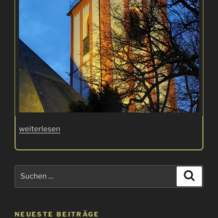
„Siegener
weiterlesen
Unterwelten“
Suchen
Suche
nach:
NEUESTE BEITRÄGE