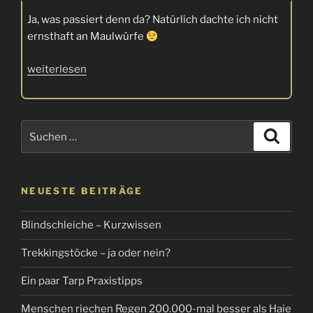
Ja, was passiert denn da? Natürlich dachte ich nicht
ernsthaft an Maulwürfe
„Bikepark
weiterlesen
Veischedetal
in
Kirchveischede“
Suchen
Suche
nach:
NEUESTE BEITRÄGE
Blindschleiche – Kurzwissen
Trekkingstöcke – ja oder nein?
Ein paar Tarp Praxistipps
Menschen riechen Regen 200.000-mal besser als Haie