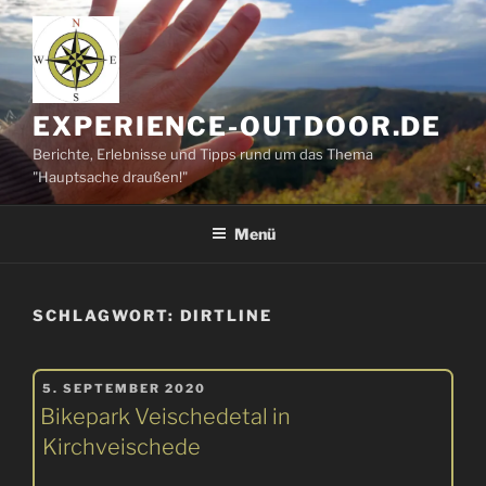
Zum
Inhalt
springen
EXPERIENCE-OUTDOOR.DE
Berichte, Erlebnisse und Tipps rund um das Thema
"Hauptsache draußen!"
Menü
SCHLAGWORT:
DIRTLINE
VERÖFFENTLICHT
5. SEPTEMBER 2020
AM
Bikepark Veischedetal in
Kirchveischede