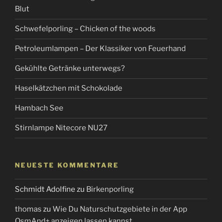
Blut
Schwefelporling – Chicken of the woods
Petroleumlampen – Der Klassiker von Feuerhand
Gekühlte Getränke unterwegs?
Haselkätzchen mit Schokolade
Hambach See
Stirnlampe Nitecore NU27
NEUESTE KOMMENTARE
Schmidt Adolfine
zu
Birkenporling
thomas
zu
Wie Du Naturschutzgebiete in der App
OsmAnd+ anzeigen lassen kannst