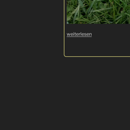
„Magnum
weiterlesen
Judge
–
Messer
funktional
und
optisch
modifizieren“