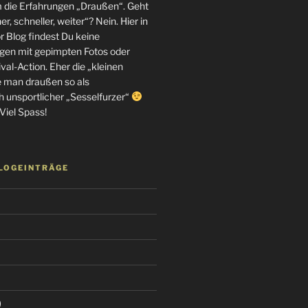
m die Erfahrungen „Draußen“. Geht
r, schneller, weiter“? Nein. Hier in
 Blog findest Du keine
en mit gepimpten Fotos oder
al-Action. Eher die „kleinen
e man draußen so als
h unsportlicher „Sesselfurzer“
Viel Spass!
BLOGEINTRÄGE
)