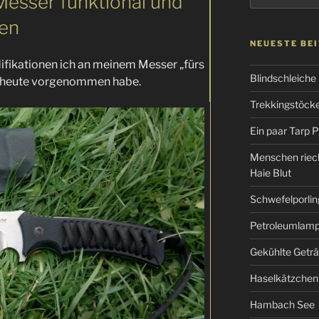
esser funktional und
ren
NEUESTE BE
difikationen ich an meinem Messer „fürs
Blindschleiche
 heute vorgenommen habe.
Trekkingstöcke 
Ein paar Tarp P
Menschen riec
Haie Blut
Schwefelporlin
Petroleumlampe
Gekühlte Getr
Haselkätzchen
Hambach See