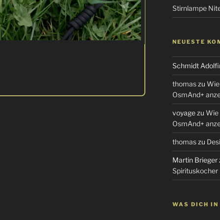
Stirnlampe Ni
NEUESTE KO
Schmidt Adolfi
thomas
zu
Wie 
OsmAnd+ anzei
voyage
zu
Wie 
OsmAnd+ anzei
thomas
zu
Desi
Martin Brieger
Spirituskocher
WAS DICH I