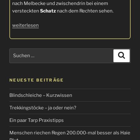
nach Melbecke und zwischendrin bei einem
versteckten
Schatz
nach dem Rechten sehen.
„Von
weiterlesen
Schätzen,
Eindringlingen,
einem
Suchen
Suche
Strand
nach:
und
Kostbarkeiten“
NEUESTE BEITRÄGE
Blindschleiche – Kurzwissen
Trekkingstöcke – ja oder nein?
Ein paar Tarp Praxistipps
Menschen riechen Regen 200.000-mal besser als Haie