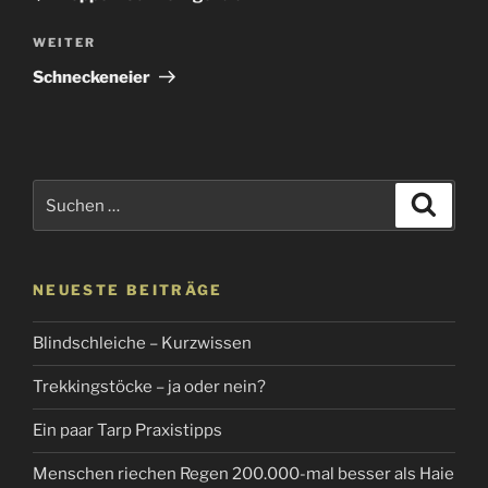
Nächster
WEITER
Beitrag
Schneckeneier
Suchen
Suche
nach:
NEUESTE BEITRÄGE
Blindschleiche – Kurzwissen
Trekkingstöcke – ja oder nein?
Ein paar Tarp Praxistipps
Menschen riechen Regen 200.000-mal besser als Haie