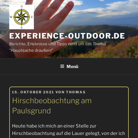
Zum
Inhalt
springen
EXPERIENCE-OUTDOOR.DE
Berichte, Erlebnisse und Tipps rund um das Thema
"Hauptsache draußen!"
Menü
VERÖFFENTLICHT
15. OKTOBER 2021
VON
THOMAS
AM
Hirschbeobachtung am
Paulsgrund
Heute habe ich mich an einer Stelle zur
Hirschbeobachtung auf die Lauer gelegt, von der ich