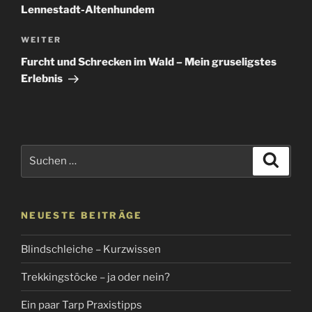
Lennestadt-Altenhundem
Nächster
WEITER
Beitrag
Furcht und Schrecken im Wald – Mein gruseligstes
Erlebnis
Suchen
Suche
nach:
NEUESTE BEITRÄGE
Blindschleiche – Kurzwissen
Trekkingstöcke – ja oder nein?
Ein paar Tarp Praxistipps