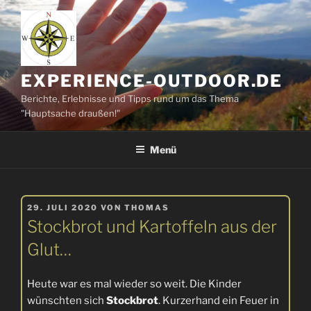
Zum
Inhalt
springen
EXPERIENCE-OUTDOOR.DE
Berichte, Erlebnisse und Tipps rund um das Thema
"Hauptsache draußen!"
Menü
VERÖFFENTLICHT
29. JULI 2020
VON
THOMAS
AM
Stockbrot und Kartoffeln aus der
Glut…
Heute war es mal wieder so weit. Die Kinder
wünschten sich
Stockbrot
. Kurzerhand ein Feuer in