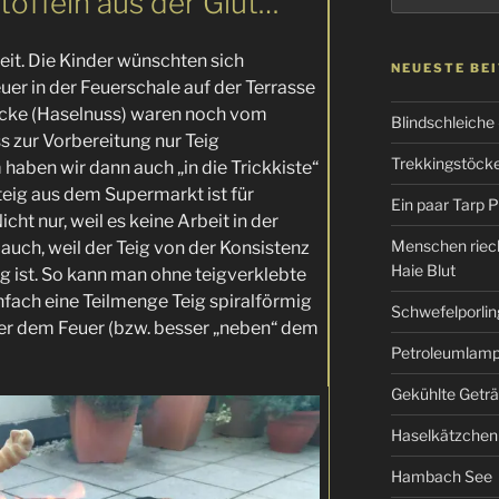
toffeln aus der Glut…
eit. Die Kinder wünschten sich
NEUESTE BE
euer in der Feuerschale auf der Terrasse
öcke (Haselnuss) waren noch vom
Blindschleiche
s zur Vorbereitung nur Teig
Trekkingstöcke 
 haben wir dann auch „in die Trickkiste“
ateig aus dem Supermarkt ist für
Ein paar Tarp P
cht nur, weil es keine Arbeit in der
Menschen riec
uch, weil der Teig von der Konsistenz
Haie Blut
g ist. So kann man ohne teigverklebte
nfach eine Teilmenge Teig spiralförmig
Schwefelporlin
er dem Feuer (bzw. besser „neben“ dem
Petroleumlampe
Gekühlte Getr
Haselkätzchen
Hambach See