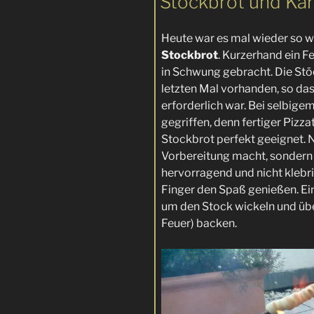
Stockbrot und Kar
Heute war es mal wieder so w
Stockbrot
. Kurzerhand ein F
in Schwung gebracht. Die St
letzten Mal vorhanden, so das
erforderlich war. Bei selbigem
gegriffen, denn fertiger Pizz
Stockbrot perfekt geeignet. Ni
Vorbereitung macht, sondern a
hervorragend und nicht klebri
Finger den Spaß genießen. Ei
um den Stock wickeln und üb
Feuer) backen.