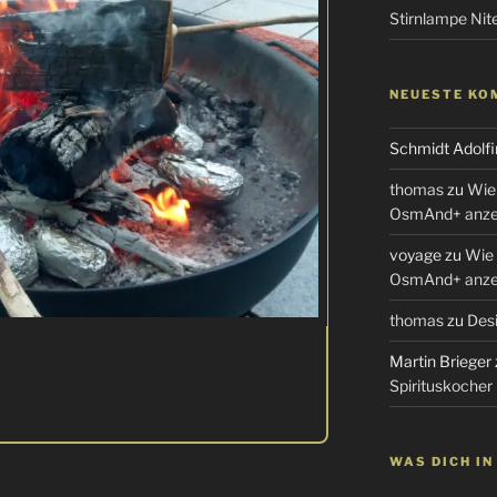
Stirnlampe Ni
NEUESTE KO
Schmidt Adolfi
thomas
zu
Wie 
OsmAnd+ anzei
voyage
zu
Wie 
OsmAnd+ anzei
thomas
zu
Desi
Martin Brieger
Spirituskocher
WAS DICH I