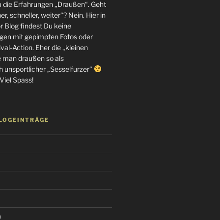
m die Erfahrungen „Draußen“. Geht
r, schneller, weiter“? Nein. Hier in
 Blog findest Du keine
en mit gepimpten Fotos oder
al-Action. Eher die „kleinen
e man draußen so als
h unsportlicher „Sesselfurzer“
Viel Spass!
BLOGEINTRÄGE
)