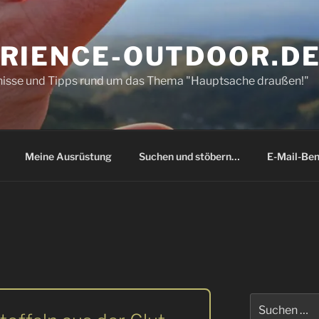
RIENCE-OUTDOOR.D
bnisse und Tipps rund um das Thema "Hauptsache draußen!"
Meine Ausrüstung
Suchen und stöbern…
E-Mail-Ben
Suchen
nach: