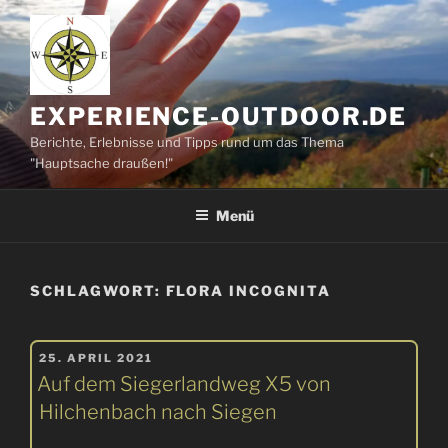
Zum
Inhalt
springen
EXPERIENCE-OUTDOOR.DE
Berichte, Erlebnisse und Tipps rund um das Thema
"Hauptsache draußen!"
Menü
SCHLAGWORT:
FLORA INCOGNITA
VERÖFFENTLICHT
25. APRIL 2021
AM
Auf dem Siegerlandweg X5 von
Hilchenbach nach Siegen