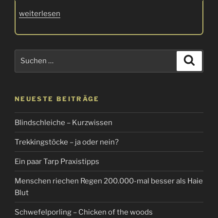
„Furcht
weiterlesen
und
Schrecken
im
Suchen
Suche
Wald
nach:
–
Mein
gruseligstes
NEUESTE BEITRÄGE
Erlebnis“
Blindschleiche – Kurzwissen
Trekkingstöcke – ja oder nein?
Ein paar Tarp Praxistipps
Menschen riechen Regen 200.000-mal besser als Haie
Blut
Schwefelporling – Chicken of the woods