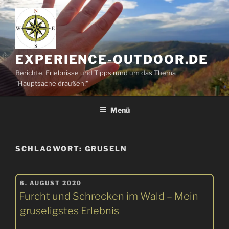
Zum
Inhalt
springen
EXPERIENCE-OUTDOOR.DE
Berichte, Erlebnisse und Tipps rund um das Thema
"Hauptsache draußen!"
Menü
SCHLAGWORT:
GRUSELN
VERÖFFENTLICHT
6. AUGUST 2020
AM
Furcht und Schrecken im Wald – Mein
gruseligstes Erlebnis