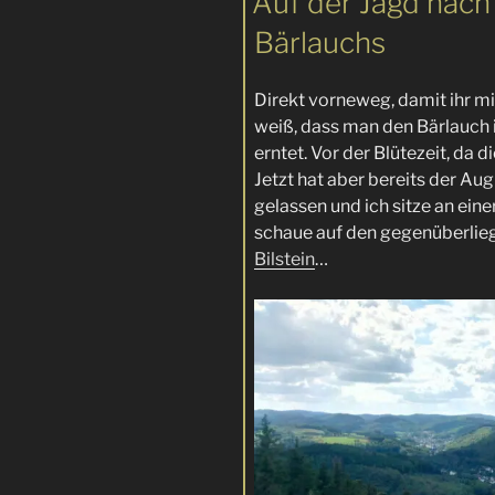
Auf der Jagd nach
Bärlauchs
Direkt vorneweg, damit ihr mic
weiß, dass man den Bärlauch 
erntet. Vor der Blütezeit, da 
Jetzt hat aber bereits der Aug
gelassen und ich sitze an ein
schaue auf den gegenüberli
Bilstein
…