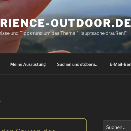
RIENCE-OUTDOOR.D
bnisse und Tipps rund um das Thema "Hauptsache draußen!"
Meine Ausrüstung
Suchen und stöbern…
E-Mail-Ben
T
Suchen
nach: