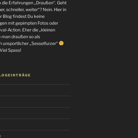
m die Erfahrungen „Draußen“. Geht
r, schneller, weiter“? Nein. Hier in
 Blog findest Du keine
en mit gepimpten Fotos oder
al-Action. Eher die „kleinen
e man draußen so als
h unsportlicher „Sesselfurzer“
Viel Spass!
BLOGEINTRÄGE
)