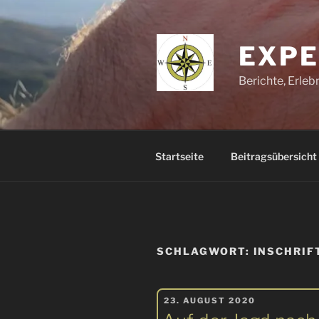
Zum
Inhalt
springen
EXPE
Berichte, Erle
Startseite
Beitragsübersicht
SCHLAGWORT:
INSCHRIF
VERÖFFENTLICHT
23. AUGUST 2020
AM