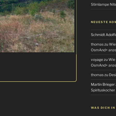
Stirnlampe Ni
NEUESTE KO
Schmidt Adolfi
thomas
zu
Wie 
OsmAnd+ anzei
voyage
zu
Wie 
OsmAnd+ anzei
thomas
zu
Desi
Martin Brieger
Spirituskocher
WAS DICH I