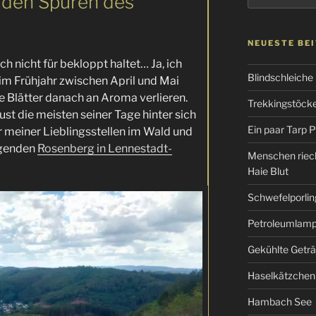
 den Spuren des
NEUESTE BE
h nicht für bekloppt haltet… Ja, ich
Blindschleiche
im Frühjahr zwischen April und Mai
die Blätter danach an Aroma verlieren.
Trekkingstöcke 
ust die meisten seiner Tage hinter sich
Ein paar Tarp P
er meiner Lieblingsstellen im Wald und
egenden
Rosenberg in Lennestadt-
Menschen riec
Haie Blut
Schwefelporlin
Petroleumlampe
Gekühlte Getr
Haselkätzchen
Hambach See