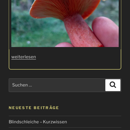
„Fichtenreizker
weiterlesen
–
minderwertig
oder
Suchen
Suche
lecker?“
nach:
NEUESTE BEITRÄGE
Blindschleiche – Kurzwissen