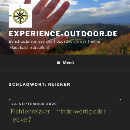
Zum
Inhalt
springen
EXPERIENCE-OUTDOOR.DE
Berichte, Erlebnisse und Tipps rund um das Thema
"Hauptsache draußen!"
Menü
SCHLAGWORT:
REIZKER
VERÖFFENTLICHT
12. SEPTEMBER 2020
AM
Fichtenreizker – minderwertig oder
lecker?