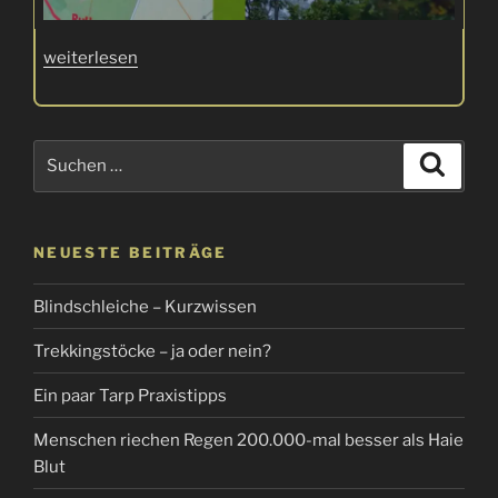
„„RuHe-
weiterlesen
Pfad“
–
Meine
Suchen
Suche
ganz
nach:
persönliche
Empfehlung!“
NEUESTE BEITRÄGE
Blindschleiche – Kurzwissen
Trekkingstöcke – ja oder nein?
Ein paar Tarp Praxistipps
Menschen riechen Regen 200.000-mal besser als Haie
Blut