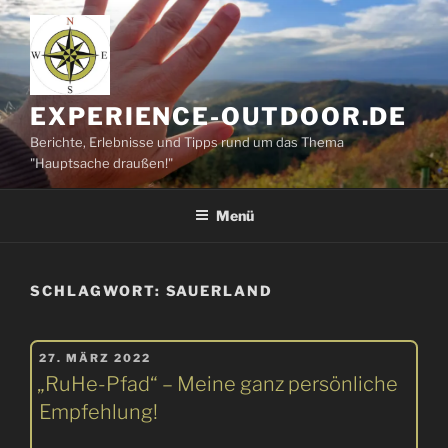
Zum
Inhalt
springen
EXPERIENCE-OUTDOOR.DE
Berichte, Erlebnisse und Tipps rund um das Thema
"Hauptsache draußen!"
Menü
SCHLAGWORT:
SAUERLAND
VERÖFFENTLICHT
27. MÄRZ 2022
AM
„RuHe-Pfad“ – Meine ganz persönliche
Empfehlung!