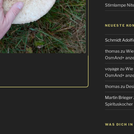
Stirnlampe Ni
NEUESTE KO
Schmidt Adolfi
thomas
zu
Wie 
OsmAnd+ anzei
voyage
zu
Wie 
OsmAnd+ anzei
thomas
zu
Desi
Martin Brieger
Spirituskocher
WAS DICH I