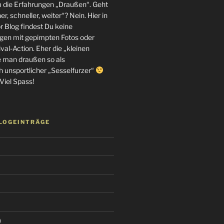
m die Erfahrungen „Draußen“. Geht
r, schneller, weiter“? Nein. Hier in
 Blog findest Du keine
en mit gepimpten Fotos oder
al-Action. Eher die „kleinen
e man draußen so als
h unsportlicher „Sesselfurzer“
Viel Spass!
BLOGEINTRÄGE
)