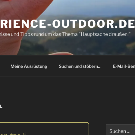
RIENCE-OUTDOOR.D
bnisse und Tipps rund um das Thema "Hauptsache draußen!"
Meine Ausrüstung
Suchen und stöbern…
E-Mail-Ben
L
Suchen
nach: