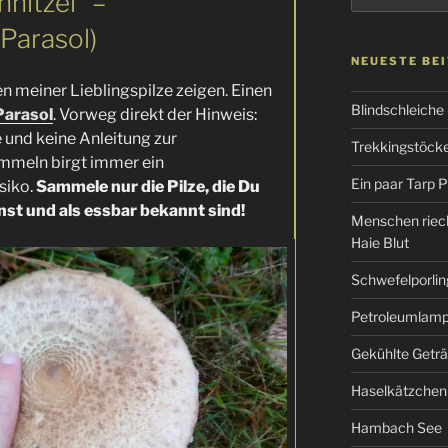
nitzel“ –
Parasol)
NEUESTE BE
n meiner Lieblingspilze zeigen. Einen
Blindschleiche
Parasol
. Vorweg direkt der Hinweis:
e und keine Anleitung zur
Trekkingstöcke 
mmeln birgt immer ein
Ein paar Tarp P
siko.
Sammele nur die Pilze, die Du
st und als essbar bekannt sind!
Menschen riec
Haie Blut
Schwefelporlin
Petroleumlampe
Gekühlte Getr
Haselkätzchen
Hambach See