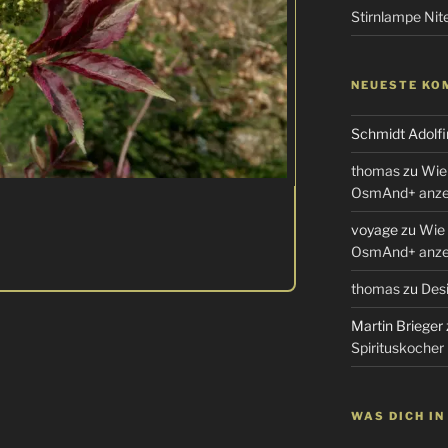
Stirnlampe Ni
NEUESTE KO
Schmidt Adolfi
thomas
zu
Wie 
OsmAnd+ anzei
voyage
zu
Wie 
OsmAnd+ anzei
thomas
zu
Desi
Martin Brieger
Spirituskocher
WAS DICH I