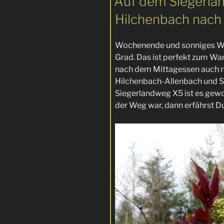
Auf dem Siegerla
Hilchenbach nach
Wochenende und sonniges We
Grad. Das ist perfekt zum W
nach dem Mittagessen auch r
Hilchenbach-Allenbach und 
Siegerlandweg X5 ist es gew
der Weg war, dann erfährst D