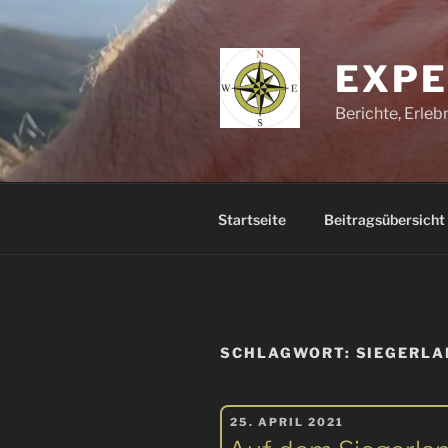
Zum
Inhalt
springen
EXPE
Berichte, Erle
Startseite
Beitragsübersicht
SCHLAGWORT:
SIEGERL
VERÖFFENTLICHT
25. APRIL 2021
AM