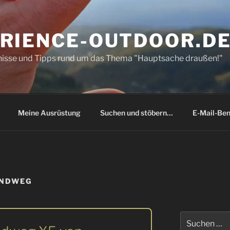
RIENCE-OUTDOOR.D
bnisse und Tipps rund um das Thema "Hauptsache draußen!"
Meine Ausrüstung
Suchen und stöbern…
E-Mail-Ben
ANDWEG
Suchen
nach: