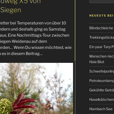
ndweg X5 von
 Siegen
NEUESTE BE
tter bei Temperaturen von über 10
Blindschleiche
andern und deshalb ging es Samstag
aus. Eine Nachmittags-Tour zwischen
Trekkingstöcke 
Siegen-Weidenau auf dem
Ein paar Tarp P
orden… Wenn Du wissen möchtest, wie
u es in diesem Beitrag…
Menschen riec
Haie Blut
Schwefelporlin
Petroleumlampe
Gekühlte Getr
Haselkätzchen
Hambach See