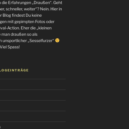
m die Erfahrungen „Draußen“. Geht
r, schneller, weiter“? Nein. Hier in
 Blog findest Du keine
en mit gepimpten Fotos oder
al-Action. Eher die „kleinen
e man draußen so als
h unsportlicher „Sesselfurzer“
Viel Spass!
BLOGEINTRÄGE
)