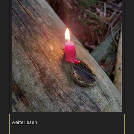
„Docht
weiterlesen
aus