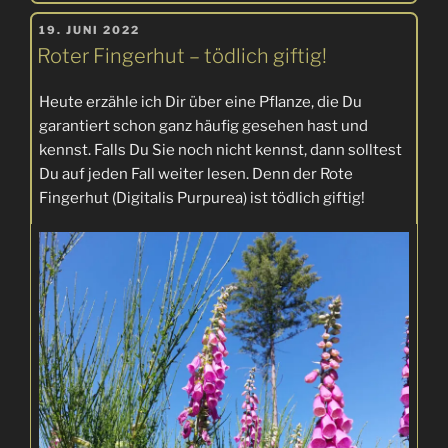
Naturmaterialien
VERÖFFENTLICHT
improvisieren“
19. JUNI 2022
AM
Roter Fingerhut – tödlich giftig!
Heute erzähle ich Dir über eine Pflanze, die Du
garantiert schon ganz häufig gesehen hast und
kennst. Falls Du Sie noch nicht kennst, dann solltest
Du auf jeden Fall weiter lesen. Denn der Rote
Fingerhut (Digitalis Purpurea) ist tödlich giftig!