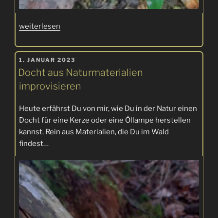
„Frischer
weiterlesen
Waldmeister
im
VERÖFFENTLICHT
Getränk“
1. JANUAR 2023
AM
Docht aus Naturmaterialien
improvisieren
Heute erfährst Du von mir, wie Du in der Natur einen
Docht für eine Kerze oder eine Öllampe herstellen
kannst. Rein aus Materialien, die Du im Wald
findest…