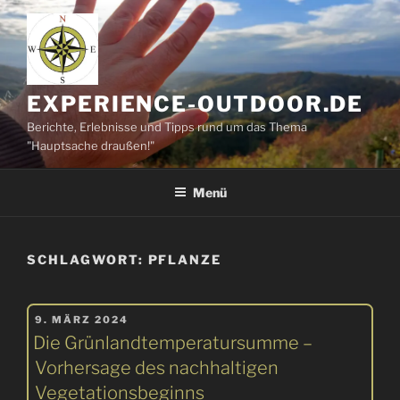
Zum
Inhalt
springen
EXPERIENCE-OUTDOOR.DE
Berichte, Erlebnisse und Tipps rund um das Thema
"Hauptsache draußen!"
Menü
SCHLAGWORT:
PFLANZE
VERÖFFENTLICHT
9. MÄRZ 2024
AM
Die Grünlandtemperatursumme –
Vorhersage des nachhaltigen
Vegetationsbeginns