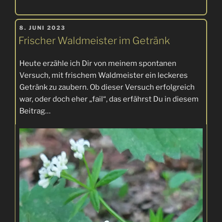
Grünlandtemperatursumme
–
VERÖFFENTLICHT
Vorhersage
8. JUNI 2023
AM
Frischer Waldmeister im Getränk
des
nachhaltigen
Heute erzähle ich Dir von meinem spontanen
Vegetationsbeginns“
Versuch, mit frischem Waldmeister ein leckeres
Getränk zu zaubern. Ob dieser Versuch erfolgreich
war, oder doch eher „fail“, das erfährst Du in diesem
Beitrag…