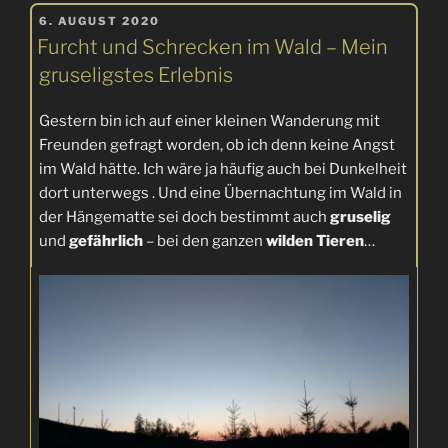
VERÖFFENTLICHT
im
6. AUGUST 2020
AM
Furcht und Schrecken im Wald – Mein
Wald
schlafen…“
gruseligstes Erlebnis
Gestern bin ich auf einer kleinen Wanderung mit
Freunden gefragt worden, ob ich denn keine Angst
im Wald hätte. Ich wäre ja häufig auch bei Dunkelheit
dort unterwegs . Und eine Übernachtung im Wald in
der Hängematte sei doch bestimmt auch
gruselig
und
gefährlich
– bei den ganzen
wilden Tieren
…