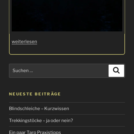
„Furcht
weiterlesen
und
Schrecken
im
Suchen
Suche
Wald
nach:
–
Mein
gruseligstes
NEUESTE BEITRÄGE
Erlebnis“
Blindschleiche – Kurzwissen
Trekkingstöcke – ja oder nein?
Ein paar Tarp Praxistipps