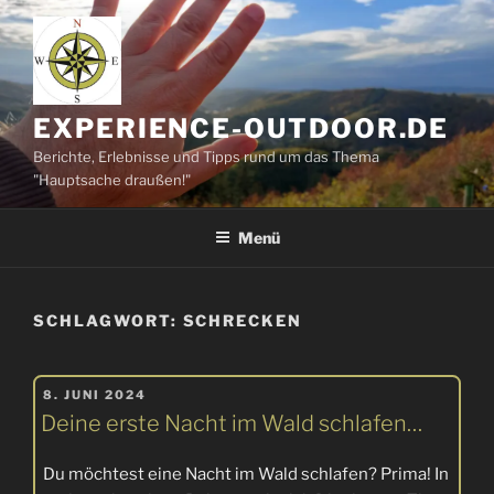
Zum
Inhalt
springen
EXPERIENCE-OUTDOOR.DE
Berichte, Erlebnisse und Tipps rund um das Thema
"Hauptsache draußen!"
Menü
SCHLAGWORT:
SCHRECKEN
VERÖFFENTLICHT
8. JUNI 2024
AM
Deine erste Nacht im Wald schlafen…
Du möchtest eine Nacht im Wald schlafen? Prima! In