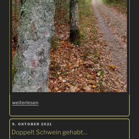
„Afrikanische
weiterlesen
Schweinepest“
VERÖFFENTLICHT
9. OKTOBER 2021
AM
Doppelt Schwein gehabt…