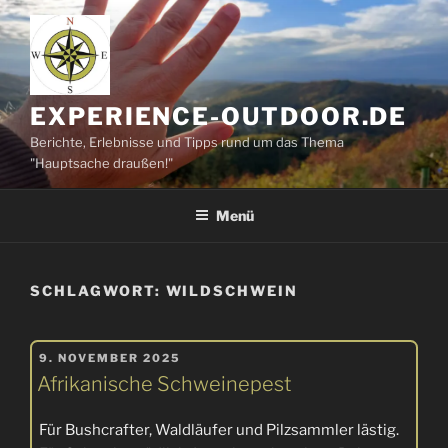
Zum
Inhalt
springen
EXPERIENCE-OUTDOOR.DE
Berichte, Erlebnisse und Tipps rund um das Thema
"Hauptsache draußen!"
Menü
SCHLAGWORT:
WILDSCHWEIN
VERÖFFENTLICHT
9. NOVEMBER 2025
AM
Afrikanische Schweinepest
Für Bushcrafter, Waldläufer und Pilzsammler lästig.