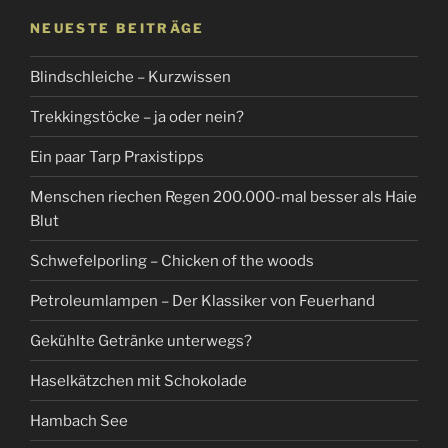
gruseligstes
NEUESTE BEITRÄGE
Erlebnis“
Blindschleiche – Kurzwissen
Trekkingstöcke – ja oder nein?
Ein paar Tarp Praxistipps
Menschen riechen Regen 200.000-mal besser als Haie
Blut
Schwefelporling – Chicken of the woods
Petroleumlampen – Der Klassiker von Feuerhand
Gekühlte Getränke unterwegs?
Haselkätzchen mit Schokolade
Hambach See