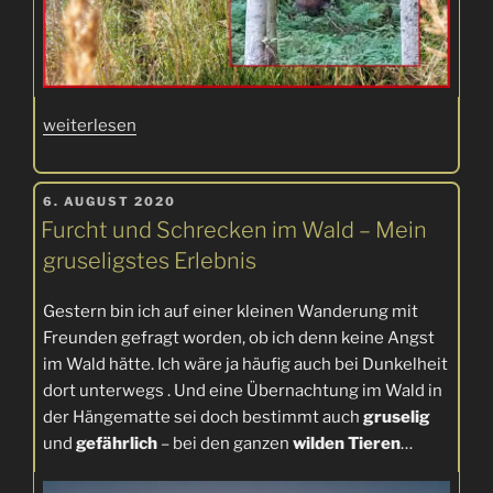
„Doppelt
weiterlesen
Schwein
gehabt…“
VERÖFFENTLICHT
6. AUGUST 2020
AM
Furcht und Schrecken im Wald – Mein
gruseligstes Erlebnis
Gestern bin ich auf einer kleinen Wanderung mit
Freunden gefragt worden, ob ich denn keine Angst
im Wald hätte. Ich wäre ja häufig auch bei Dunkelheit
dort unterwegs . Und eine Übernachtung im Wald in
der Hängematte sei doch bestimmt auch
gruselig
und
gefährlich
– bei den ganzen
wilden Tieren
…