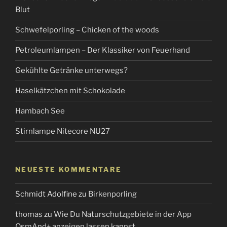
Blut
Schwefelporling – Chicken of the woods
Petroleumlampen – Der Klassiker von Feuerhand
Gekühlte Getränke unterwegs?
Haselkätzchen mit Schokolade
Hambach See
Stirnlampe Nitecore NU27
NEUESTE KOMMENTARE
Schmidt Adolfine
zu
Birkenporling
thomas
zu
Wie Du Naturschutzgebiete in der App
OsmAnd+ anzeigen lassen kannst