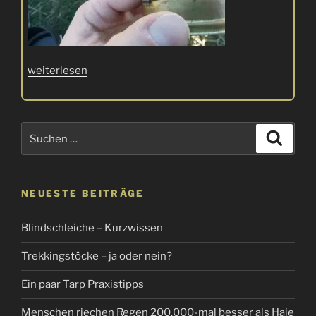
„Trangia-
weiterlesen
Hack
oder
„Warum
Suchen
Suche
ich
nach:
mich
nicht
mehr
NEUESTE BEITRÄGE
verbrenne…““
Blindschleiche – Kurzwissen
Trekkingstöcke – ja oder nein?
Ein paar Tarp Praxistipps
Menschen riechen Regen 200.000-mal besser als Haie