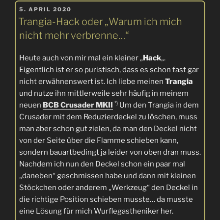
VERÖFFENTLICHT
ganz
5. APRIL 2020
AM
Trangia-Hack oder „Warum ich mich
schnell
einen
nicht mehr verbrenne…“
Spiritus-
Dosenkocher
Heute auch von mir mal ein kleiner „
Hack
„.
bauen
Eigentlich ist er so puristisch, dass es schon fast gar
kannst…“
nicht erwähnenswert ist. Ich liebe meinen
Trangia
und nutze ihn mittlerweile sehr häufig in meinem
*)
neuen
BCB Crusader MKII
Um den Trangia in dem
Crusader mit dem Reduzierdeckel zu löschen, muss
man aber schon gut zielen, da man den Deckel nicht
von der Seite über die Flamme schieben kann,
sondern bauartbedingt ja leider von oben dran muss.
Nachdem ich nun den Deckel schon ein paar mal
„daneben“ geschmissen habe und dann mit kleinen
Stöckchen oder anderem „Werkzeug“ den Deckel in
die richtige Position schieben musste… da musste
eine Lösung für mich Wurflegastheniker her.