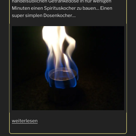
handelsüblichen Getränkedose in nur wenigen
Minuten einen Spirituskocher zu bauen… Einen
super simplen Dosenkocher…
„Wie
weiterlesen
Du
Dir