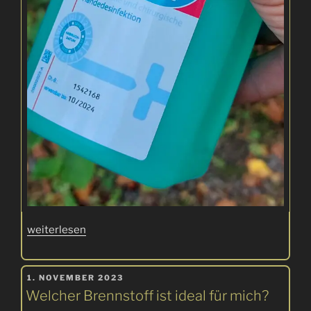
„Desinfektionsmittel
weiterlesen
im
Spirituskocher“
VERÖFFENTLICHT
1. NOVEMBER 2023
AM
Welcher Brennstoff ist ideal für mich?