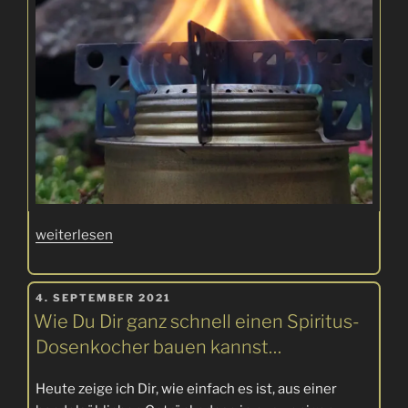
„Welcher
weiterlesen
Brennstoff
ist
VERÖFFENTLICHT
ideal
4. SEPTEMBER 2021
AM
Wie Du Dir ganz schnell einen Spiritus-
für
mich?“
Dosenkocher bauen kannst…
Heute zeige ich Dir, wie einfach es ist, aus einer