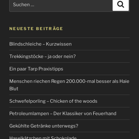
Suchen
Suche
Wald
nach:
–
Mein
gruseligstes
NEUESTE BEITRÄGE
Erlebnis“
Blindschleiche – Kurzwissen
Trekkingstöcke – ja oder nein?
Ein paar Tarp Praxistipps
Menschen riechen Regen 200.000-mal besser als Haie
Blut
Schwefelporling – Chicken of the woods
Petroleumlampen – Der Klassiker von Feuerhand
Gekühlte Getränke unterwegs?
Haselkätzchen mit Schokolade