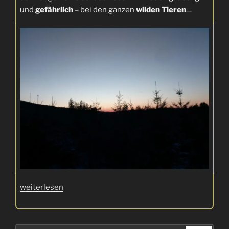
und
gefährlich
– bei den ganzen
wilden Tieren
…
„Furcht
weiterlesen
und
Schrecken
im