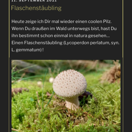
VERÖFFENTLICHT
Siegen“
11. SEPTEMBER 2021
AM
Flaschenstäubling
Heute zeige ich Dir mal wieder einen coolen Pilz.
Wenn Du draußen im Wald unterwegs bist, hast Du
ihn bestimmt schon einmal in natura gesehen…
Einen Flaschenstäubling (Lycoperdon perlatum, syn.
L. gemmatum) !