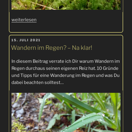
„Flaschenstäubling“
weiterlesen
VERÖFFENTLICHT
15. JULI 2021
AM
Wandern im Regen? – Na klar!
In diesem Beitrag verrate ich Dir warum Wandern im
Regen durchaus seinen eigenen Reiz hat. 10 Gründe
und Tipps für eine Wanderung im Regen und was Du
dabei beachten solltest…