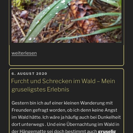
„Wandern
weiterlesen
im
Regen?
VERÖFFENTLICHT
–
6. AUGUST 2020
AM
Furcht und Schrecken im Wald – Mein
Na
klar!“
gruseligstes Erlebnis
Gestern bin ich auf einer kleinen Wanderung mit
Freunden gefragt worden, ob ich denn keine Angst
im Wald hätte. Ich wäre ja häufig auch bei Dunkelheit
dort unterwegs . Und eine Übernachtung im Wald in
der Hängematte sei doch bestimmt auch
gruselig