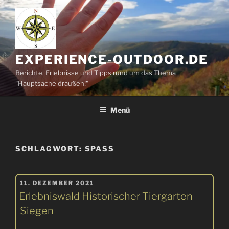
Zum
Inhalt
springen
EXPERIENCE-OUTDOOR.DE
Berichte, Erlebnisse und Tipps rund um das Thema
"Hauptsache draußen!"
Menü
SCHLAGWORT:
SPASS
VERÖFFENTLICHT
11. DEZEMBER 2021
AM
Erlebniswald Historischer Tiergarten
Siegen